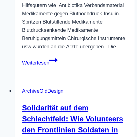
Hilfsgütern wie Antibiotika Verbandsmaterial
Medikamente gegen Bluthochdruck Insulin-
Spritzen Blutstillende Medikamente
Blutdrucksenkende Medikamente
Beruhigungsmitteln Chirurgische Instrumente
usw wurden an die Ärzte übergeben. Die…
Noch
Weiterlesen
mehr
Medikamente
für
ArchiveOldDesign
Krankenhäuser
in
Solidarität auf dem
Kyiv
Schlachtfeld: Wie Volunteers
&
Lviv
den Frontlinien Soldaten in