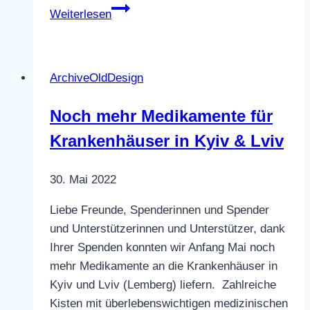
Vier
Weiterlesen
weitere
Inkubatoren
für
ArchiveOldDesign
die
Frühgeborenen
Noch mehr Medikamente für
beschafft​
Krankenhäuser in Kyiv & Lviv
30. Mai 2022
Liebe Freunde, Spenderinnen und Spender
und Unterstützerinnen und Unterstützer, dank
Ihrer Spenden konnten wir Anfang Mai noch
mehr Medikamente an die Krankenhäuser in
Kyiv und Lviv (Lemberg) liefern. Zahlreiche
Kisten mit überlebenswichtigen medizinischen