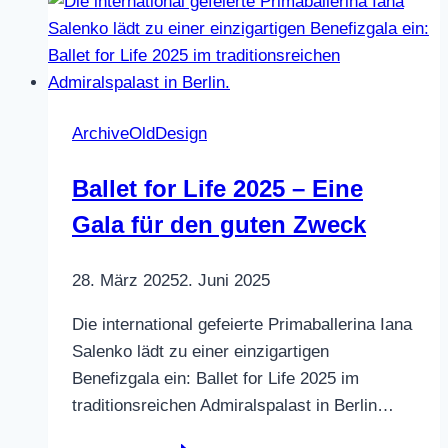
Schlachtfeld:
Wie
Volunteers
den
Frontlinien
ArchiveOldDesign
Soldaten
in
Ballet for Life 2025 – Eine
der
Gala für den guten Zweck
Ukraine
helfen
28. März 2025
2. Juni 2025
Die international gefeierte Primaballerina Iana
Salenko lädt zu einer einzigartigen
Benefizgala ein: Ballet for Life 2025 im
traditionsreichen Admiralspalast in Berlin…