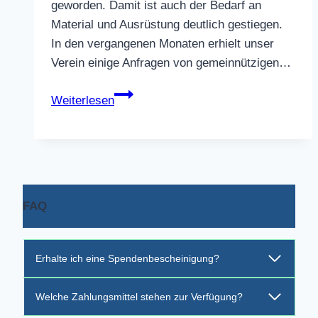
geworden. Damit ist auch der Bedarf an
Material und Ausrüstung deutlich gestiegen.
In den vergangenen Monaten erhielt unser
Verein einige Anfragen von gemeinnützigen…
Ein
Weiterlesen
Feuerwehrauto
für
die
Ukraine
FAQ
Erhalte ich eine Spendenbescheinigung?
Welche Zahlungsmittel stehen zur Verfügung?