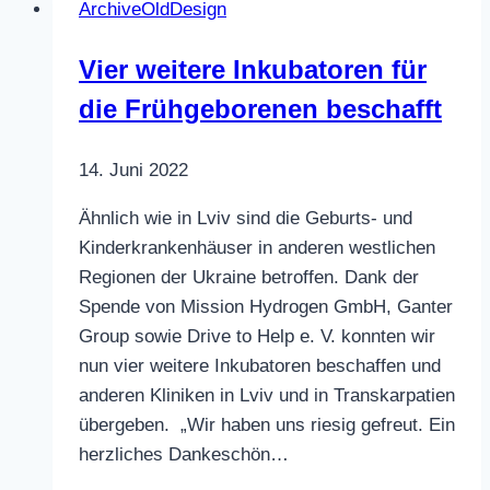
ArchiveOldDesign
Organisationen,
die
Vier weitere Inkubatoren für
Nothilfe
die Frühgeborenen beschafft​
vor
Ort
in
14. Juni 2022
der
Ähnlich wie in Lviv sind die Geburts- und
Ukraine
Kinderkrankenhäuser in anderen westlichen
leisten
Regionen der Ukraine betroffen. Dank der
Spende von Mission Hydrogen GmbH, Ganter
Group sowie Drive to Help e. V. konnten wir
nun vier weitere Inkubatoren beschaffen und
anderen Kliniken in Lviv und in Transkarpatien
übergeben. „Wir haben uns riesig gefreut. Ein
herzliches Dankeschön…