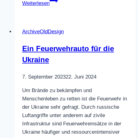
Ballet
Weiterlesen
for
Life
2025
ArchiveOldDesign
–
Eine
Ein Feuerwehrauto für die
Gala
Ukraine
für
den
guten
7. September 2023
22. Juni 2024
Zweck
Um Brände zu bekämpfen und
Menschenleben zu retten ist die Feuerwehr in
der Ukraine sehr gefragt. Durch russische
Luftangriffe unter anderem auf zivile
Infrastruktur sind Feuerwehreinsätze in der
Ukraine häufiger und ressourcenintensiver