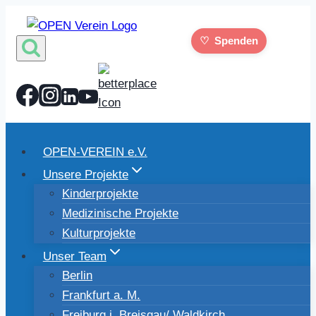
Zum
Inhalt
♡
Spenden
springen
OPEN-VEREIN e.V.
Unsere Projekte
Kinderprojekte
Medizinische Projekte
Kulturprojekte
Unser Team
Berlin
Frankfurt a. M.
Freiburg i. Breisgau/ Waldkirch