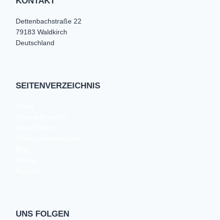
KONTAKT
Dettenbachstraße 22
79183 Waldkirch
Deutschland
SEITENVERZEICHNIS
Home
Unsere Projekte
Unser Team
Finanzjahresberichte
Blog
Presse
Kontakt
UNS FOLGEN