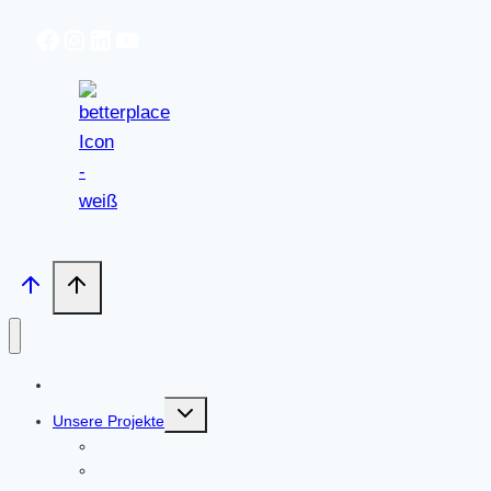
Facebook
Instagram
LinkedIn
https://www.youtube.com/@open
OPEN-VEREIN e.V.
Untermenü
Unsere Projekte
umschalten
Kinderprojekte
Medizinische Projekte