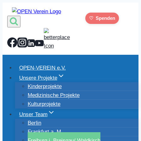
Zum
Inhalt
♡
Spenden
springen
OPEN-VEREIN e.V.
Unsere Projekte
Kinderprojekte
Medizinische Projekte
Kulturprojekte
Unser Team
Berlin
Frankfurt a. M.
Freiburg i. Breisgau/ Waldkirch