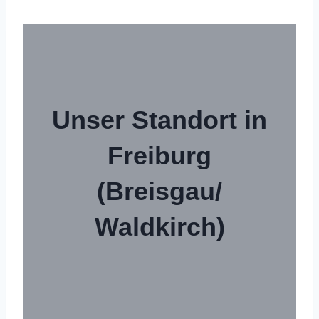
Unser
Standort in
Freiburg
(Breisgau/
Waldkirch)