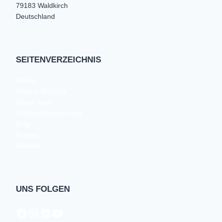
79183 Waldkirch
Deutschland
SEITENVERZEICHNIS
Home
Unsere Projekte
Unser Team
Finanzjahresberichte
Blog
Presse
Kontakt
UNS FOLGEN
Facebook
Instagram
LinkedIn
https://www.youtube.com/@open