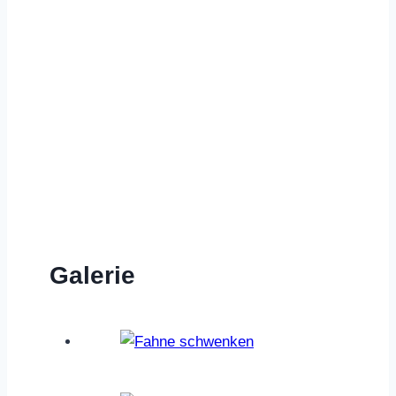
j.rau@open-verein.de
Galerie